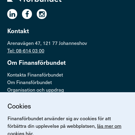
Kontakt
Arenavägen 47, 121 77 Johanneshov
Tel: 08-614 03 00
Om Finans­för­bundet
Kontakta Finansförbundet
Om Finansförbundet
Organisation och uppdrag
Press & opinion
Cookies
Snabb­länkar
Finansförbundet använder sig av cookies för att
Logga in
förbättra din upplevelse på webbplatsen,
läs mer om
Lönestatistik
cookies här.