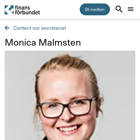
Bli medlem
Contact our secretariat
Start
Monica Malm­sten
Medlemskap
Råd & stöd
Om Finansförbundet
Press & opinion
Förtroendevald