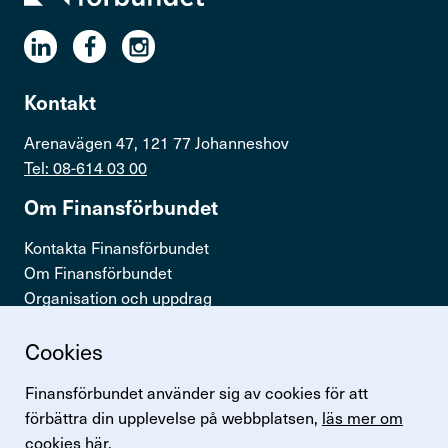
Kontakt
Arenavägen 47, 121 77 Johanneshov
Tel: 08-614 03 00
Om Finans­för­bundet
Kontakta Finansförbundet
Om Finansförbundet
Organisation och uppdrag
Press & opinion
Cookies
Snabb­länkar
Finansförbundet använder sig av cookies för att
Logga in
förbättra din upplevelse på webbplatsen,
läs mer om
Lönestatistik
cookies här.