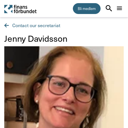
Bli medlem
Contact our secretariat
Start
Jenny Davidsson
Medlemskap
Råd & stöd
Om Finansförbundet
Press & opinion
Förtroendevald