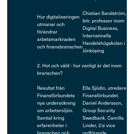
Chistian Sandström,
Hur digitaliseringen
bitr. professor inom
utmanar och
Digital Business,
förändrar
Internatinella
arbetsmarknaden
Handelshögskolan i
och finansbranschen
Jönköping
2. Hot och våld - hur vanligt är det inom
branschen?
Resultat från
Ella Sjödin, utredare
Finansförbundets
Finansförbundet.
nya undersökning
Daniel Andersson,
om arbetsmiljön.
Group Security
Samtal kring
Swedbank. Camilla
erfarenheter i
Linder, 2:e vice
branschen och
ordförande