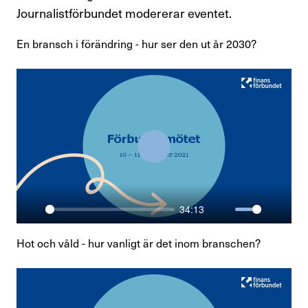
Journalistförbundet modererar eventet.
Medlemsadministration
En bransch i förändring - hur ser den ut år 2030?
Aktuellt
Avtalskommentarer och avtal
Mallar och stöd
Värva och engagera
Play
Uppdraget
34:13
Klubben
Play
Mute
Enter
fullsc
Hot och våld - hur vanligt är det inom branschen?
För dig i förbundsstyrelsen