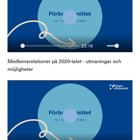
Kontakta oss
In English
Play
Logga in
23:18
Play
Mute
Enter
fullsc
Medlemsrelationer på 2020-talet - utmaningar och
möjligheter
Play