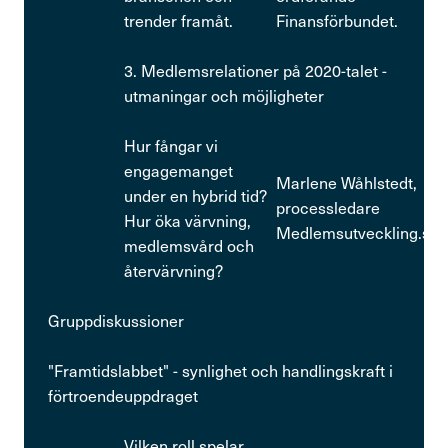
trender framåt.
Finansförbundet.
3. Medlemsrelationer på 2020-talet -
utmaningar och möjligheter
Hur fångar vi
engagemanget
Marlene Wåhlstedt,
under en hybrid tid?
processledare
Hur öka värvning,
Medlemsutveckling.se
medlemsvård och
återvärvning?
Gruppdiskussioner
"Framtidslabbet" - synlighet och handlingskraft i
förtroendeuppdraget
Vilken roll spelar