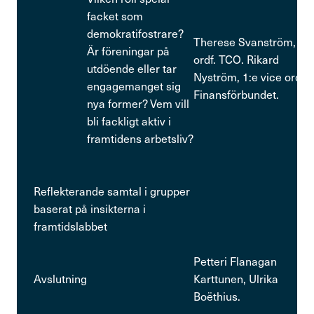
facket som
demokratifostrare?
Therese Svanström,
Är föreningar på
ordf. TCO. Rikard
utdöende eller tar
Nyström, 1:e vice ordf.
engagemanget sig
Finansförbundet.
nya former? Vem vill
bli fackligt aktiv i
framtidens arbetsliv?
Reflekterande samtal i grupper
baserat på insikterna i
framtidslabbet
Petteri Flanagan
Avslutning
Karttunen, Ulrika
Boëthius.