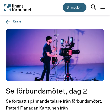
Bli medlem
Start
Start
Medlemskap
Råd & stöd
Om Finansförbundet
Press & opinion
Se förbundsmötet, dag 2
Förtroendevald
Se fortsatt spännande talare från förbundsmötet,
Utbildningar och föreläsningar
Petteri Flanagan Karttunen från