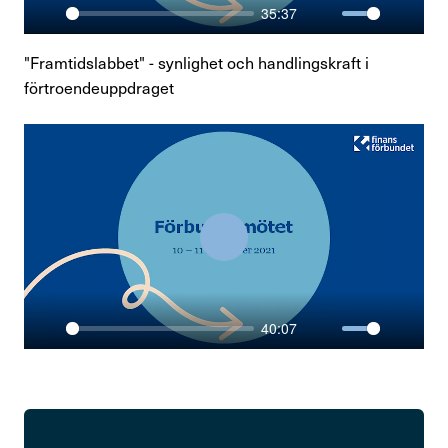
35:37
Play
Mute
Enter
fullsc
"Framtidslabbet" - synlighet och handlingskraft i
förtroendeuppdraget
Play
40:07
Play
Mute
Enter
fullsc