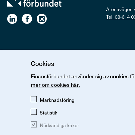
Arenavägen 
Tel: 08-614 0
Cookies
Ändra inställningar för kakor
Om kakor
Så hanterar vi p
Finansförbundet använder sig av cookies för
mer om cookies här.
Marknadsföring
Statistik
Nödvändiga kakor