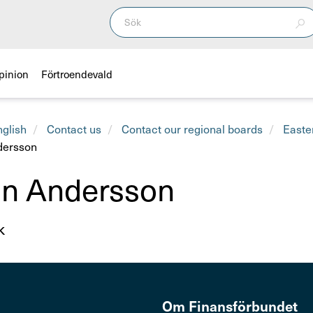
pinion
Förtroendevald
nglish
Contact us
Contact our regional boards
Easte
dersson
an Andersson
k
Om Finans­för­bundet