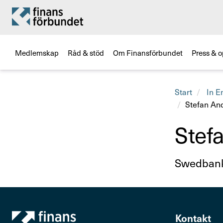
Medlemskap
Råd & stöd
Om Finansförbundet
Press & o
Start
In E
Stefan An
Stef
Titel
Swed­ban
Kontakt