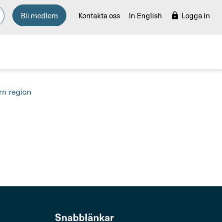
Bli medlem
Kontakta oss
In English
Logga in
rn region
Snabb­länkar