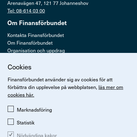
Arenavägen 47, 121 77 Johanneshov
Kontakta oss
Tel: 08-614 03 00
In English
Om Finans­för­bundet
Kontakta Finansförbundet
Logga in
Om Finansförbundet
Organisation och uppdrag
Press & opinion
Cookies
Snabb­länkar
Finansförbundet använder sig av cookies för att
Logga in
förbättra din upplevelse på webbplatsen,
läs mer om
Lönestatistik
cookies här.
Finansförbundets kollektivavtal
Perspektiv
Marknadsföring
Statistik
Nödvändiga kakor
Ändra inställningar för kakor