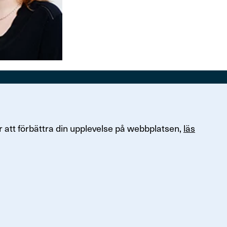
Om Finans­för­bundet
47, 121 77 Johanneshov
Kontakta Finansförbundet
 att förbättra din upplevelse på webbplatsen,
läs
3 00
Om Finansförbundet
Organisation och uppdrag
Press & opinion
ersonuppgifter