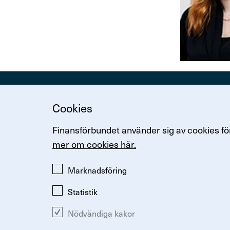
Kontakt
Cookies
Arenavägen 
Finansförbundet använder sig av cookies för
Tel: 08-614 0
mer om cookies här.
Marknadsföring
Statistik
Nödvändiga kakor
Ändra inställningar för kakor
Om kakor
Så hanterar vi p