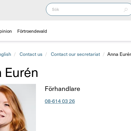
pinion
Förtroendevald
nglish
Contact us
Contact our secretariat
Anna Euré
 Eurén
Titel
Förhand­lare
Telefonnummer
08-614 03 26