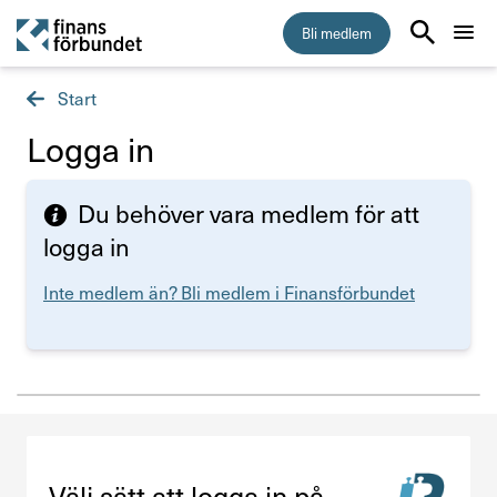
Bli medlem
Start
Start
Logga in
Medlemskap
Du behöver vara medlem för att
Råd & stöd
logga in
Inte medlem än? Bli medlem i Finansförbundet
Om Finansförbundet
Press & opinion
Förtroendevald
Välj sätt att logga in på