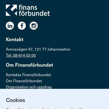
Kontakt
Arenavägen 47, 121 77 Johanneshov
Tel: 08-614 03 00
Om Finans­för­bundet
Kontakta Finansförbundet
Om Finansförbundet
Organisation och uppdrag
Press & opinion
Cookies
Snabb­länkar