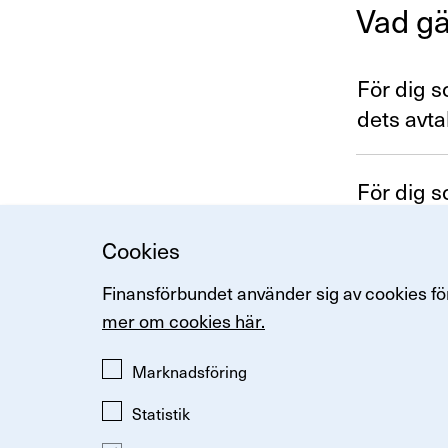
Vad gä
För dig so
dets avta
För dig so
Cookies
Finansförbundet använder sig av cookies för
Kontakt
mer om cookies här.
Arenavägen 
Marknadsföring
Tel: 08-614 0
Statistik