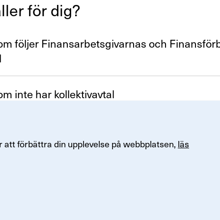
ller för dig?
m följer Finans­ar­bets­gi­varnas och Finans­för­
l
m inte har kollek­tivavtal
 att förbättra din upplevelse på webbplatsen,
läs
Om Finans­för­bundet
47, 121 77 Johanneshov
Kontakta Finansförbundet
3 00
Om Finansförbundet
Organisation och uppdrag
Press & opinion