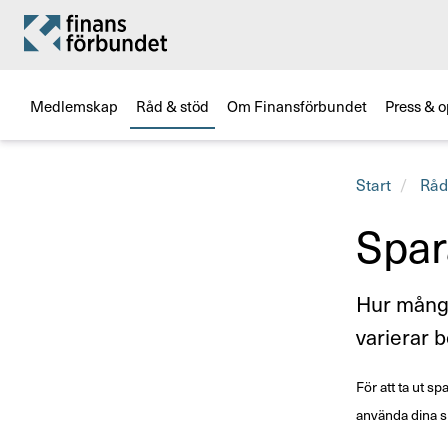
Medlemskap
Råd & stöd
Om Finansförbundet
Press & o
Start
Råd
Spar
Hur många
varierar b
För att ta ut s
använda dina s