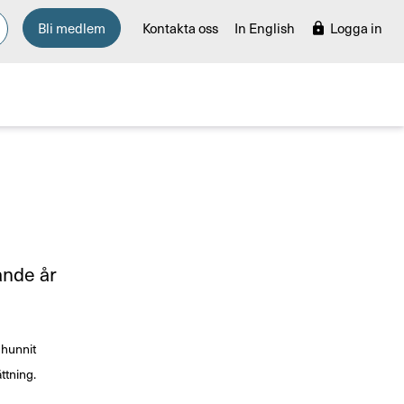
Bli medlem
Kontakta oss
In English
Logga in
ande år
 hunnit
ttning.