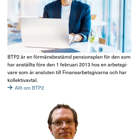
BTP2 är en förmåns­be­stämd pensions­plan för den som
har anställts före den 1 februari 2013 hos en arbets­gi­
vare som är ansluten till Finans­ar­bets­gi­varna och har
kollek­tivavtal.
Allt om BTP2