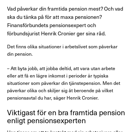
Kompetensutveckling
Vad påverkar din framtida pension mest? Och vad
ska du tänka på för att maxa pensionen?
Råd och stöd om lön
Finansförbundets pensionsexpert och
Pension
förbundsjurist Henrik Cronier ger sina råd.
Rättshjälp
Det finns olika situationer i arbetslivet som påverkar
din pension.
Semester
– Att byta jobb, att jobba deltid, att vara utan arbete
Sjukskrivning
eller att få en lägre inkomst i perioder är typiska
situationer som påverkar din tjänstepension. Men det
Söka jobb
påverkar olika och skiljer sig åt beroende på vilket
pensionsavtal du har, säger Henrik Cronier.
Uppsägning
Vikti­gast för en bra fram­tida pension
enligt pensions­ex­perten
Om Finansförbundet