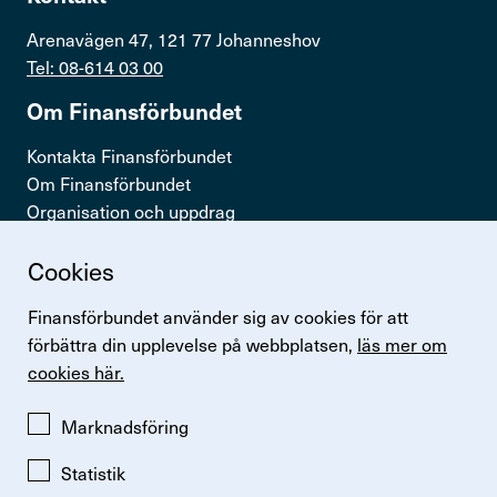
Arenavägen 47, 121 77 Johanneshov
Tel: 08-614 03 00
Om Finans­för­bundet
Kontakta Finansförbundet
Om Finansförbundet
Organisation och uppdrag
Press & opinion
Cookies
Snabb­länkar
Finansförbundet använder sig av cookies för att
Logga in
förbättra din upplevelse på webbplatsen,
läs mer om
Lönestatistik
cookies här.
Finansförbundets kollektivavtal
Perspektiv
Marknadsföring
Statistik