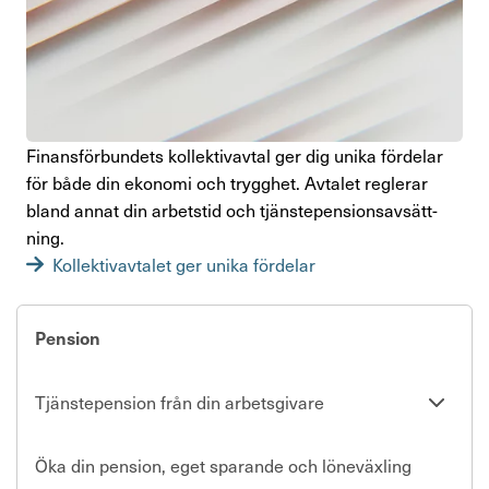
Finans­för­bun­dets kollek­tivavtal ger dig unika fördelar
för både din ekonomi och trygghet. Avtalet reglerar
bland annat din arbetstid och tjäns­te­pen­sions­av­sätt­
ning.
Kollektivavtalet ger unika fördelar
Pension
Se
Tjänstepension från din arbetsgivare
undersi
Öka din pension, eget sparande och löneväxling