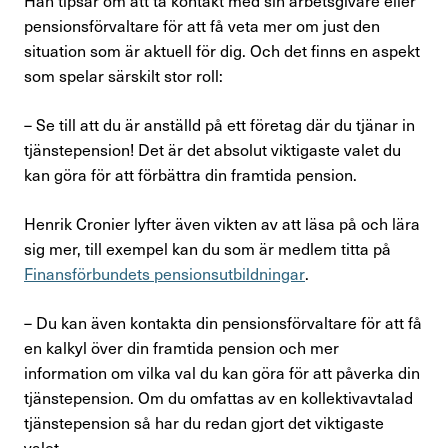
Han tipsar om att ta kontakt med sin arbetsgivare eller
Press & opinion
pensionsförvaltare för att få veta mer om just den
situation som är aktuell för dig. Och det finns en aspekt
Förtroendevald
som spelar särskilt stor roll:
– Se till att du är anställd på ett företag där du tjänar in
tjänstepension! Det är det absolut viktigaste valet du
Kontakta oss
kan göra för att förbättra din framtida pension.
In English
Henrik Cronier lyfter även vikten av att läsa på och lära
sig mer, till exempel kan du som är medlem titta på
Logga in
Finansförbundets pensionsutbildningar
.
– Du kan även kontakta din pensionsförvaltare för att få
en kalkyl över din framtida pension och mer
information om vilka val du kan göra för att påverka din
tjänstepension. Om du omfattas av en kollektivavtalad
tjänstepension så har du redan gjort det viktigaste
valet.