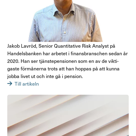
Jakob Lavröd, Senior Quan­ti­ta­tive Risk Analyst på
Handels­banken har arbetet i finans­bran­schen sedan år
2020. Han ser tjäns­te­pen­sionen som en av de vikti­
gaste förmå­nerna trots att han hoppas på att kunna
jobba livet ut och inte gå i pension.
Till artikeln