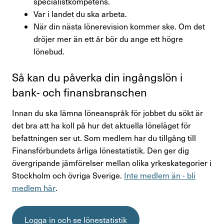
specialistkompetens.
Press & opinion
Var i landet du ska arbeta.
När din nästa lönerevision kommer ske. Om det
Förtroendevald
dröjer mer än ett år bör du ange ett högre
lönebud.
Så kan du påverka din ingångslön i
Kontakta oss
bank- och finans­bran­schen
In English
Innan du ska lämna löneanspråk för jobbet du sökt är
det bra att ha koll på hur det aktuella löneläget för
Logga in
befattningen ser ut. Som medlem har du tillgång till
Finansförbundets årliga lönestatistik. Den ger dig
övergripande jämförelser mellan olika yrkeskategorier i
Stockholm och övriga Sverige.
Inte medlem än - bli
medlem här
.
Logga in och se lönestatistik