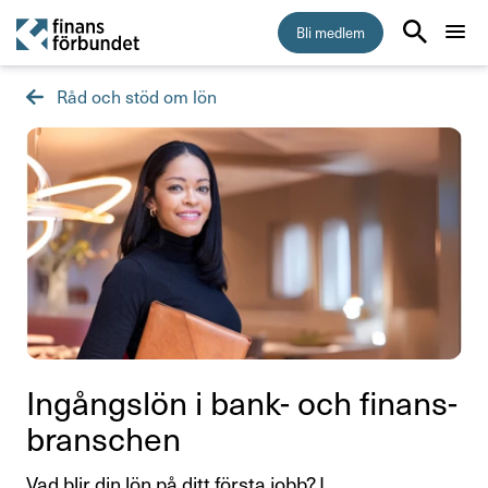
Bli medlem
Råd och stöd om lön
Start
Medlemskap
Råd & stöd
Anställningsvillkor
Arbetsmiljö
Jämställdhet och mångfald
Ingångslön i bank- och finans­
bran­schen
Kollektivavtal
Vad blir din lön på ditt första jobb? I