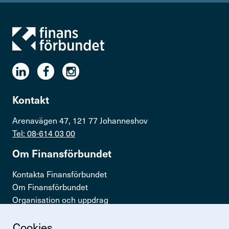
Kontakt
Arenavägen 47, 121 77 Johanneshov
Tel: 08-614 03 00
Om Finans­för­bundet
Kontakta Finansförbundet
Om Finansförbundet
Organisation och uppdrag
Press & opinion
Cookies