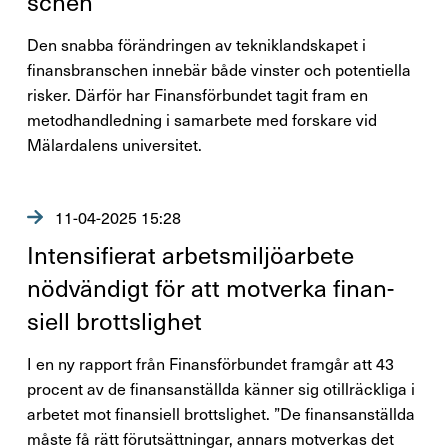
schen
Den snabba förändringen av tekniklandskapet i
finansbranschen innebär både vinster och potentiella
risker. Därför har Finansförbundet tagit fram en
metodhandledning i samarbete med forskare vid
Mälardalens universitet.
11-04-2025 15:28
Inten­si­fi­erat arbets­mil­jö­ar­bete
nödvän­digt för att motverka finan­
siell brotts­lighet
I en ny rapport från Finansförbundet framgår att 43
procent av de finansanställda känner sig otillräckliga i
arbetet mot finansiell brottslighet. ”De finansanställda
måste få rätt förutsättningar, annars motverkas det