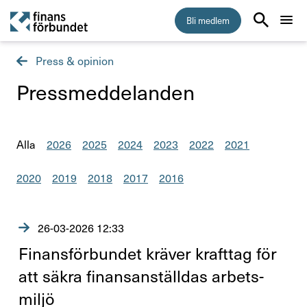
Bli medlem
Press & opinion
Start
Press­med­de­landen
Medlemskap
Råd & stöd
Alla
2026
2025
2024
2023
2022
2021
2020
2019
2018
2017
2016
Om Finansförbundet
Press & opinion
26-03-2026 12:33
Finans­för­bundet kräver krafttag för
Presskontakt
att säkra finan­san­ställdas arbets­
Pressmeddelanden
miljö