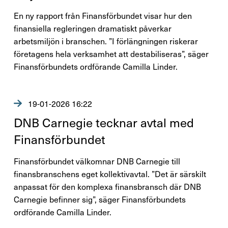
Perspektiv
En ny rapport från Finansförbundet visar hur den
finansiella regleringen dramatiskt påverkar
Nyheter
arbetsmiljön i branschen. ”I förlängningen riskerar
företagens hela verksamhet att destabiliseras”, säger
Finansförbundets åsikter
Finansförbundets ordförande Camilla Linder.
Branschfrågor i fokus
19-01-2026 16:22
Rapporter
DNB Carnegie tecknar avtal med
Finans­för­bundet
Remissvar
Finansförbundet välkomnar DNB Carnegie till
Demokratifrågor
finansbranschens eget kollektivavtal. ”Det är särskilt
Nationella samarbeten
anpassat för den komplexa finansbransch där DNB
Carnegie befinner sig”, säger Finansförbundets
Internationellt arbete
ordförande Camilla Linder.