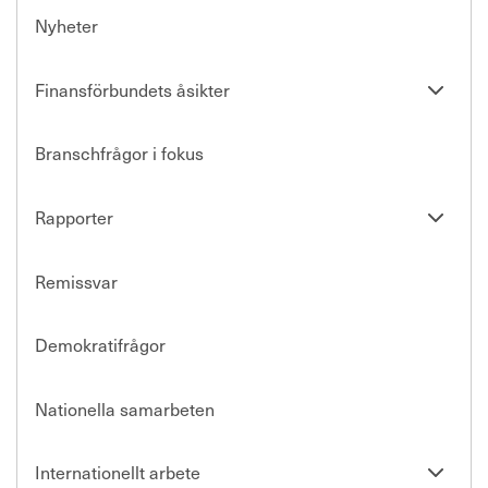
Nyheter
Se
Finansförbundets åsikter
undersi
Branschfrågor i fokus
Se
Rapporter
undersi
Remissvar
Demokratifrågor
Nationella samarbeten
Se
Internationellt arbete