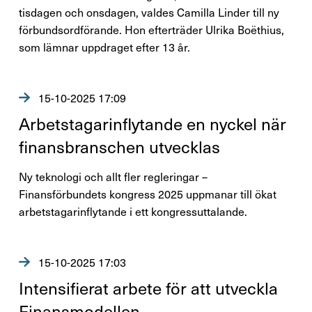
tisdagen och onsdagen, valdes Camilla Linder till ny
förbundsordförande. Hon efterträder Ulrika Boëthius,
som lämnar uppdraget efter 13 år.
15-10-2025 17:09
Arbets­ta­ga­rin­fly­tande en nyckel när
finans­bran­schen utvecklas
Ny teknologi och allt fler regleringar –
Finansförbundets kongress 2025 uppmanar till ökat
arbetstagarinflytande i ett kongressuttalande.
15-10-2025 17:03
Inten­si­fi­erat arbete för att utveckla
Finans­mo­dellen