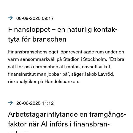
08-09-2025 09:17
Finansloppet – en naturlig kontak­
tyta för bran­schen
Finansbranschens eget löparevent ägde rum under en
varm sensommarkväll på Stadion i Stockholm. ”Ett bra
sätt för oss i branschen att mötas, oavsett vilket
finansinstitut man jobbar på”, säger Jakob Lavröd,
riskanalytiker på Handelsbanken.
26-06-2025 11:12
Arbets­ta­ga­rin­fly­tande en fram­gångs­
faktor när AI införs i finans­bran­