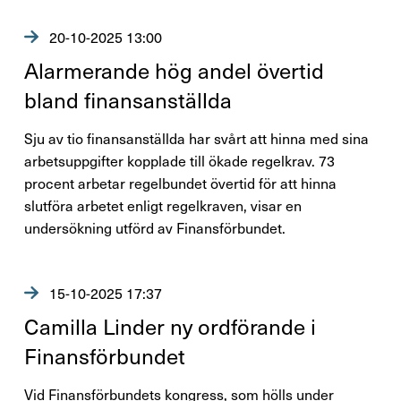
Förtroendevald
20-10-2025 13:00
Alar­me­rande hög andel övertid
bland finan­san­ställda
Kontakta oss
Sju av tio finansanställda har svårt att hinna med sina
In English
arbetsuppgifter kopplade till ökade regelkrav. 73
procent arbetar regelbundet övertid för att hinna
Logga in
slutföra arbetet enligt regelkraven, visar en
undersökning utförd av Finansförbundet.
15-10-2025 17:37
Camilla Linder ny ordfö­rande i
Finans­för­bundet
Vid Finansförbundets kongress, som hölls under