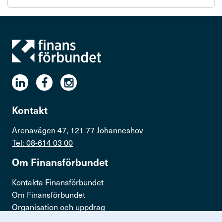
undersi
Kontakt
Arenavägen 47, 121 77 Johanneshov
Tel: 08-614 03 00
Om Finans­för­bundet
Kontakta Finansförbundet
Om Finansförbundet
Organisation och uppdrag
Press & opinion