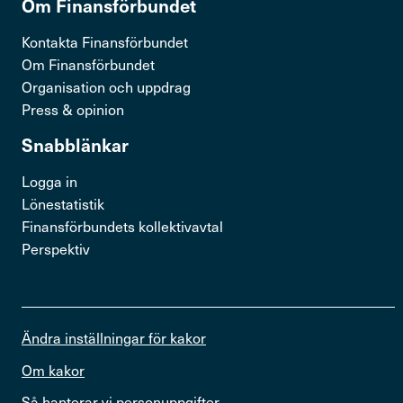
Om Finans­för­bundet
Kontakta Finansförbundet
Om Finansförbundet
Cookies
Organisation och uppdrag
Press & opinion
Finansförbundet använder sig av cookies för att
Snabb­länkar
förbättra din upplevelse på webbplatsen,
läs mer om
cookies här.
Logga in
Lönestatistik
Marknadsföring
Finansförbundets kollektivavtal
Perspektiv
Statistik
Nödvändiga kakor
Ändra inställningar för kakor
Tillåt urval
Tillåt alla
Om kakor
Så hanterar vi personuppgifter