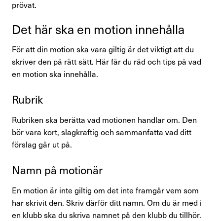
prövat.
Det här ska en motion inne­hålla
Kontakta oss
För att din motion ska vara giltig är det viktigt att du
In English
skriver den på rätt sätt. Här får du råd och tips på vad
en motion ska innehålla.
Logga in
Rubrik
Rubriken ska berätta vad motionen handlar om. Den
bör vara kort, slagkraftig och sammanfatta vad ditt
förslag går ut på.
Namn på motionär
En motion är inte giltig om det inte framgår vem som
har skrivit den. Skriv därför ditt namn. Om du är med i
en klubb ska du skriva namnet på den klubb du tillhör.