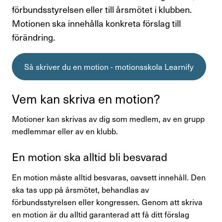
Personlig rådgivning och rättshjälp
förbundsstyrelsen eller till årsmötet i klubben.
Motionen ska innehålla konkreta förslag till
Finansförbundets medlemsförmåner
förändring.
Aktiviteter och föreläsningar
Så skriver du en motion - motionsskola Learnify
Bli facklig representant
Vem kan skriva en motion?
Avsluta medlemskap
Motioner kan skrivas av dig som medlem, av en grupp
Råd & stöd
medlemmar eller av en klubb.
Om Finansförbundet
En motion ska alltid bli besvarad
En motion måste alltid besvaras, oavsett innehåll. Den
Press & opinion
ska tas upp på årsmötet, behandlas av
förbundsstyrelsen eller kongressen. Genom att skriva
Förtroendevald
en motion är du alltid garanterad att få ditt förslag