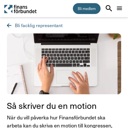
Bli medlem
Bli facklig representant
Start
Medlemskap
5 skäl att bli medlem i Finansförbundet
Vem kan bli medlem
Vad kostar medlemskapet?
Så byter du fackförbund
Så skriver du en motion
Inkomstförsäkring
När du vill påverka hur Finansförbundet ska
arbeta kan du skriva en motion till kongressen,