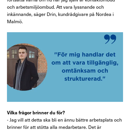
Personlig rådgivning och rättshjälp
och arbetsmiljöombud. Att vara lyssnande och
inkännande, säger Drin, kundrådgivare på Nordea i
Finansförbundets medlemsförmåner
Malmö.
Aktiviteter och föreläsningar
Bli facklig representant
Avsluta medlemskap
Råd & stöd
Om Finansförbundet
Press & opinion
Vilka frågor brinner du för?
- Jag vill att detta ska bli en ännu bättre arbetsplats och
Förtroendevald
brinner för att stötta alla medarbetare. Det är