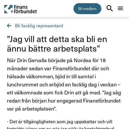
Bli medlem
Bli facklig representant
Start
”Jag vill att detta ska bli en
Medlemskap
ännu bättre arbets­plats”
5 skäl att bli medlem i Finansförbundet
När Drin Gervalla började på Nordea för 18
månader sedan var Finansförbundet där och
Vem kan bli medlem
hälsade välkommen, bjöd in till samtal i
lunchrummet och erbjöd en facklig dag i veckan –
Vad kostar medlemskapet?
ett välkomnade som fick Drin att gå med. "Jag såg
redan från början hur engagerad Finansförbundet
Så byter du fackförbund
var på arbetsplatsen".
Inkomstförsäkring
- Det är tillgängligheten som jag uppskattar och vill
fortsätta värna om nu när jag själv är kontaktombud