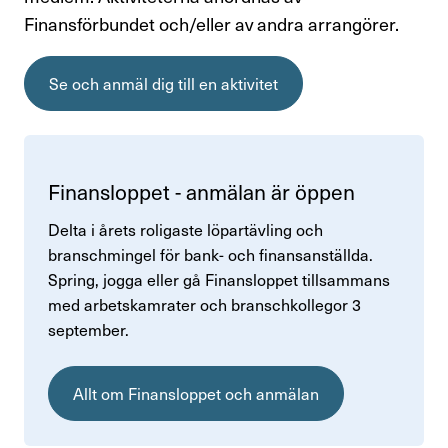
Personlig rådgivning och rättshjälp
Finansförbundet och/eller av andra arrangörer.
Finansförbundets medlemsförmåner
Se och anmäl dig till en aktivitet
Aktiviteter och föreläsningar
Bli facklig representant
Finansloppet - anmälan är öppen
Avsluta medlemskap
Delta i årets roligaste löpartävling och
Råd & stöd
branschmingel för bank- och finansanställda.
Spring, jogga eller gå Finansloppet tillsammans
med arbetskamrater och branschkollegor 3
Om Finansförbundet
september.
Press & opinion
Allt om Finansloppet och anmälan
Förtroendevald