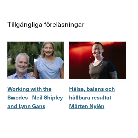
Kontakta oss
Till­gäng­liga före­läs­ningar
In English
Logga in
Working with the
Hälsa, balans och
Swedes - Neil Shipley
håll­bara resultat -
and Lynn Gans
Mårten Nylèn