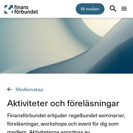
Bli medlem
Start
Medlemskap
5 skäl att bli medlem i Finansförbundet
Vem kan bli medlem
Medlemskap
Vad kostar medlemskapet?
Akti­vi­teter och före­läs­ningar
Så byter du fackförbund
Finansförbundet erbjuder regelbundet seminarier,
Inkomstförsäkring
föreläsningar, workshops och event för dig som
medlem. Aktiviteterna anordnas av