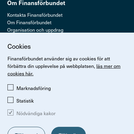
Om Finans­för­bundet
Kontakta Finansförbundet
Om Finansförbundet
Organisation och uppdrag
Press & opinion
Cookies
Snabb­länkar
Finansförbundet använder sig av cookies för att
Logga in
förbättra din upplevelse på webbplatsen,
läs mer om
Lönestatistik
cookies här.
Finansförbundets kollektivavtal
Perspektiv
Marknadsföring
Statistik
Ändra inställningar för kakor
Nödvändiga kakor
Om kakor