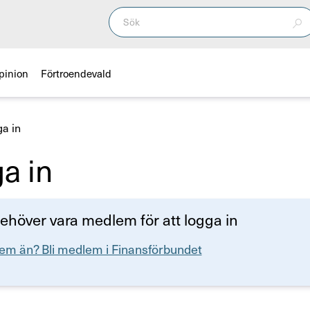
pinion
Förtroendevald
a in
a in
ehöver vara medlem för att logga in
em än? Bli medlem i Finansförbundet