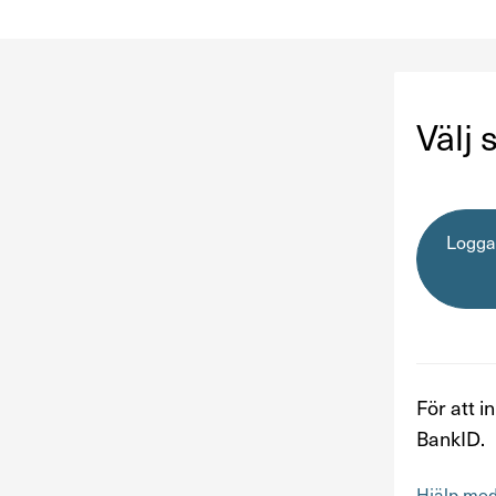
Välj 
Logga
För att 
BankID.
Hjälp me