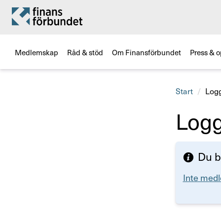
Medlemskap
Råd & stöd
Om Finansförbundet
Press & o
Start
Logg
Logg
Du b
Inte medl