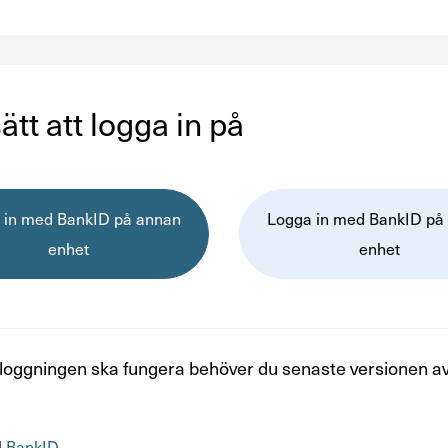
sätt att logga in på
 in med BankID på annan
Logga in med BankID på
enhet
enhet
inloggningen ska fungera behöver du senaste versionen av
d BankID