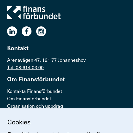
Kontakt
Arenavägen 47, 121 77 Johanneshov
Tel: 08-614 03 00
Om Finans­för­bundet
Kontakta Finansförbundet
Om Finansförbundet
Organisation och uppdrag
Press & opinion
Cookies
Snabb­länkar