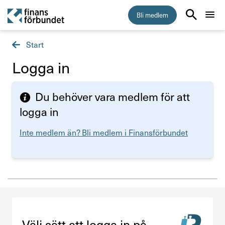
Bli medlem
Start
Start
Logga in
Medlemskap
Du behöver vara medlem för att
Råd & stöd
logga in
Inte medlem än? Bli medlem i Finansförbundet
Om Finansförbundet
Press & opinion
Förtroendevald
Välj sätt att logga in på