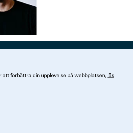
Om Finans­för­bundet
47, 121 77 Johanneshov
Kontakta Finansförbundet
 att förbättra din upplevelse på webbplatsen,
läs
3 00
Om Finansförbundet
Organisation och uppdrag
Press & opinion
ersonuppgifter