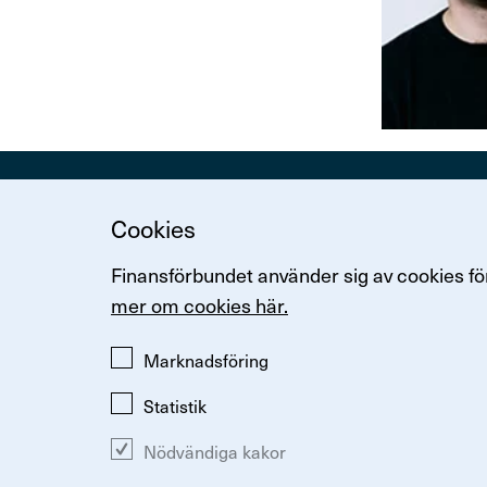
Kontakt
Cookies
Arenavägen 
Finansförbundet använder sig av cookies för
Tel: 08-614 0
mer om cookies här.
Marknadsföring
Statistik
Nödvändiga kakor
Ändra inställningar för kakor
Om kakor
Så hanterar vi p