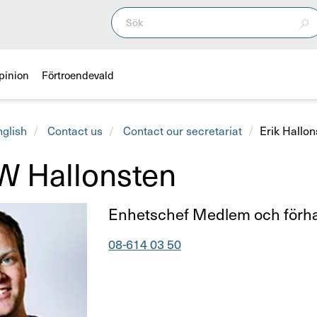
pinion
Förtroendevald
nglish
Contact us
Contact our secretariat
Erik Hallon
 W Hallonsten
Titel
Enhets­chef Medlem och förha
Telefonnummer
08-614 03 50