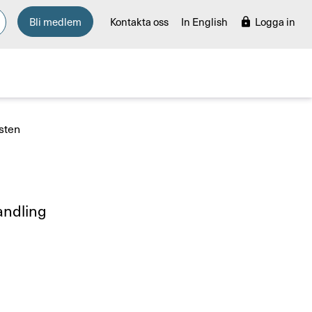
Bli medlem
Kontakta oss
In English
Logga in
sten
nd­ling